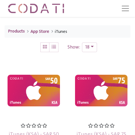
Products
App Store
iTunes
18
Show:
iTunes (KSA) - SAR 50
iTunes (KSA) - SAR 75