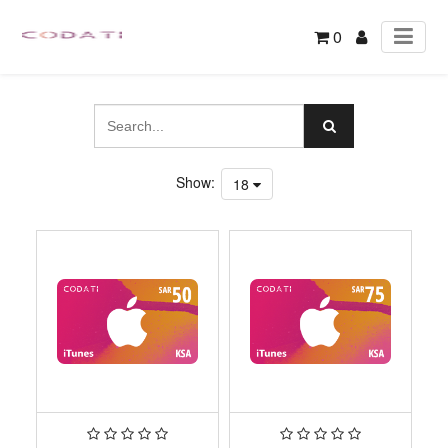
0
Show:
18